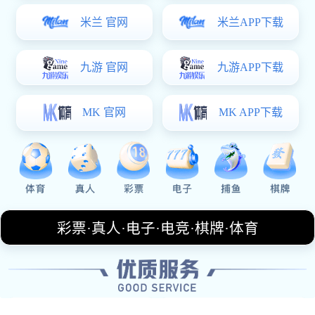
8
8
犯规
9
9
角球
3
3
黄牌
52'
⚽⚽ 进球！ 多特蒙德 3-3
51'
多特蒙德 中场直塞，越位在先
50'
多特蒙德 中场抢断，分球至左路
48'
拜仁慕尼黑 快速反击，边路传中被解围
46'
🟡 拜仁慕尼黑 球员铲球犯规，吃到黄牌
45'
多特蒙德 获得角球，战术配合开出
41'
⚡ 多特蒙德 禁区外远射，被门将扑出底线
38'
拜仁慕尼黑 后场长传，前锋越位
📅 未开赛 · 赛程
阿森纳 vs 切尔西
23:00
主胜
英超